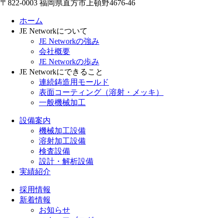
〒822-0003 福岡県直方市上頓野4676-46
ホーム
JE Networkについて
JE Networkの強み
会社概要
JE Networkの歩み
JE Networkにできること
連続鋳造用モールド
表面コーティング
（溶射・メッキ）
一般機械加工
設備案内
機械加工設備
溶射加工設備
検査設備
設計・解析設備
実績紹介
採用情報
新着情報
お知らせ